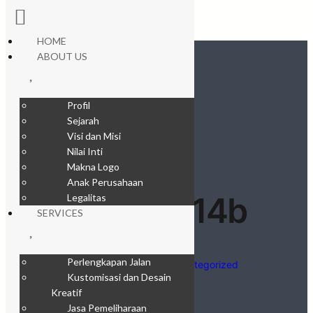
HOME
ABOUT US
Profil
Sejarah
Visi dan Misi
Nilai Inti
Makna Logo
Anak Perusahaan
0x1716714b
Legalitas
SERVICES
Perlengkapan Jalan
Hardian
·
Dec 7, 2025
·
Uncategorized
Kustomisasi dan Desain
Kreatif
Jasa Pemeliharaan