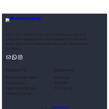
HARDIAN GROUP
Sejak 2005, Hardian Group telah menjadi perusahaan yang
menyediakan berbagai solusi perlengkapan jalan dan desain
kreatif, serta dikenal sebagai mitra yang dapat dipercaya dan
diandalkan.
PRODUCTS
COMPANY
Perlengkapan Jalan
About us
Kustomisasi
Portfolio
Jasa Pemeliharaan
Contact Us
Katalog lengkap
HARDIAN GROUP